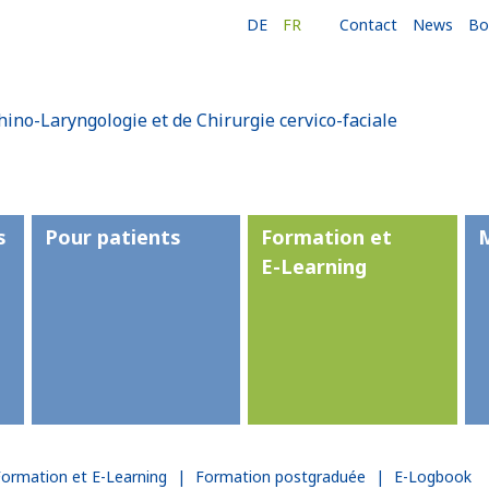
DE
FR
Contact
News
Bo
hino-Laryngologie et de Chirurgie cervico-faciale
s
Pour patients
Formation et
E-Learning
Formation et E-Learning
|
Formation postgraduée
|
E-Logbook