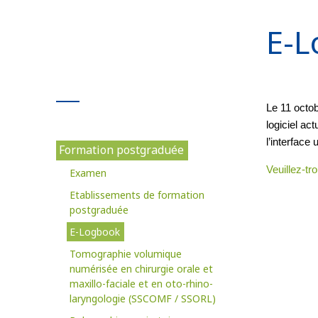
E-
Le 11 octo
logiciel ac
l’interface 
Formation postgraduée
Veuillez-tr
Examen
Etablissements de formation
postgraduée
E-Logbook
Tomographie volumique
numérisée en chirurgie orale et
maxillo-faciale et en oto-rhino-
laryngologie (SSCOMF / SSORL)