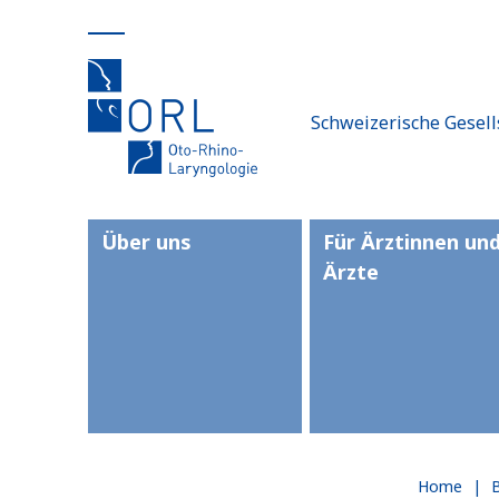
Schweizerische Gesell
Über uns
Für Ärztinnen un
Ärzte
Home
|