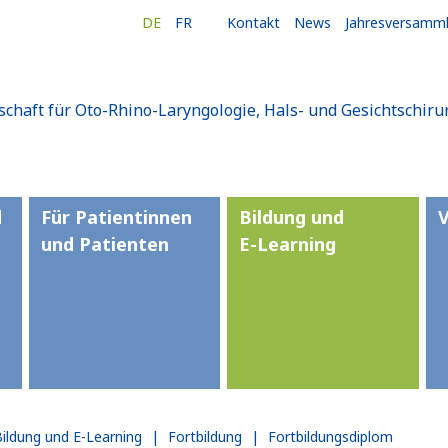
DE
FR
Kontakt
News
Jahresversamm
schaft für Oto-Rhino-Laryngologie, Hals- und Gesichtschiru
d
Für Patientinnen
Bildung und
und Patienten
E-Learning
Bildung und E-Learning
|
Fortbildung
|
Fortbildungsdiplom