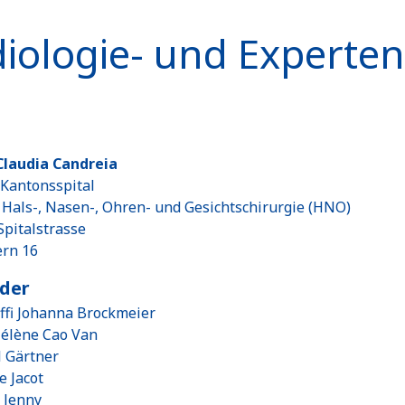
iologie- und Expert
 Claudia Candreia
 Kantonsspital
r Hals-, Nasen-, Ohren- und Gesichtschirurgie (HNO)
Spitalstrasse
ern 16
eder
effi Johanna Brockmeier
Hélène Cao Van
l Gärtner
e Jacot
l Jenny