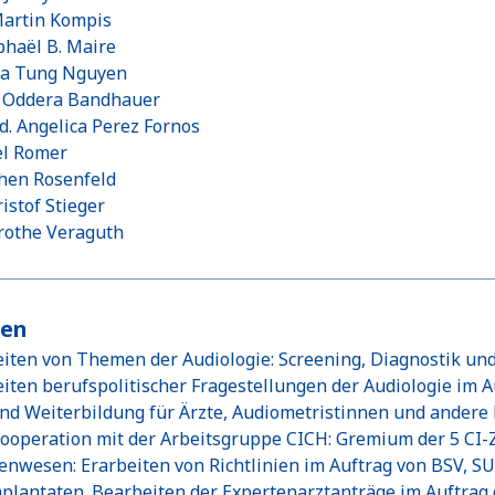
 Martin Kompis
phaël B. Maire
 Ba Tung Nguyen
na Oddera Bandhauer
d. Angelica Perez Fornos
el Romer
chen Rosenfeld
ristof Stieger
rothe Veraguth
ben
iten von Themen der Audiologie: Screening, Diagnostik u
iten berufspolitischer Fragestellungen der Audiologie im 
und Weiterbildung für Ärzte, Audiometristinnen und ander
ooperation mit der Arbeitsgruppe CICH: Gremium der 5 CI-
enwesen: Erarbeiten von Richtlinien im Auftrag von BSV, 
plantaten. Bearbeiten der Expertenarztanträge im Auftrag 