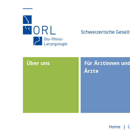
Schweizerische Gesell
Über uns
Für Ärztinnen un
Ärzte
Home
|