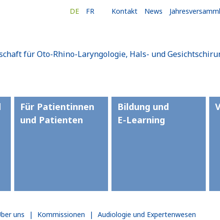
DE
FR
Kontakt
News
Jahresversamm
schaft für Oto-Rhino-Laryngologie, Hals- und Gesichtschiru
d
Für Patientinnen
Bildung und
und Patienten
E-Learning
Über uns
|
Kommissionen
|
Audiologie und Expertenwesen