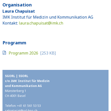
Organisation
Laura Chapuisat
IMK Institut für Medizin und Kommunikation AG
Kontakt:
laura.chapuisat@
imk.ch
Programm
Programm 2026
[253 KB]
SGORL | SSORL
c/o
IMK
Institut für Medizin
und Kommunikation AG
Münsterberg 1
CH-4001 Basel
Telefon: +41 61 561 53 53
sekretariat@
orl-hno.ch